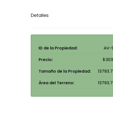
Detalles
ID de la Propiedad:
AV-
Precio:
$303
Tamaño de la Propiedad:
13793.7
Área del Terreno:
13793.7