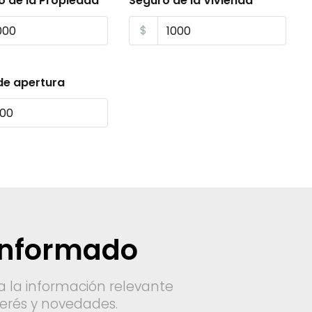
o de la Propiedad
Seguro de la Vivienda
$
de apertura
informado
a la información relevante
nterés y novedades.