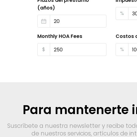
Plazos del préstamo
Impuest
(años)
%
Monthly HOA Fees
Costos 
$
%
Para mantenerte 
Suscríbete a nuestra newsletter y recibe tod
de nuestros servicios, artículos de i