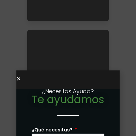
Costa del Este
Santa María
¿Necesitas Ayuda?
Costa Sur
Te ayudamos
Ver más...
¿Qué necesitas?