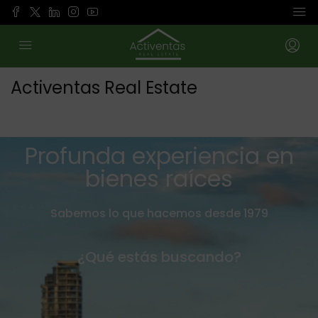
Activentas Real Estate
Profunda experiencia en
bienes raíces
Sabemos lo que hacemos desde 1979
¿Qué estás buscando?
Comprar