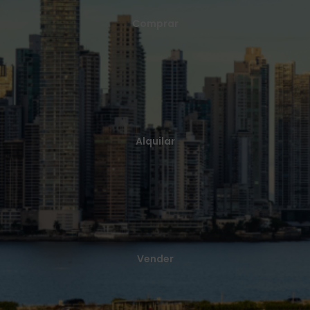
Comprar una casa es una de las decisiones más importantes que
Comprar
tomarás en tu vida.
Ver más
Alquilar
Brindamos una profunda experiencia y conocimiento en bienes
Alquilar
raíces estamos a tu lado en todo el proceso.
Ver más
Vender
Lleva tus activos al mercado con una estrategia de marketing
Vender
creativa y diferencial.
Ver más