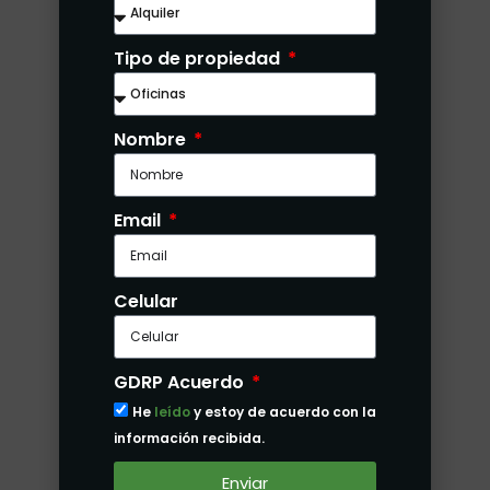
Tipo de propiedad
Nombre
Email
El Dorado
Dos Mares
La Alameda
Celular
Edison Park
Ver más...
GDRP Acuerdo
He
leído
y estoy de acuerdo con la
información recibida.
Enviar