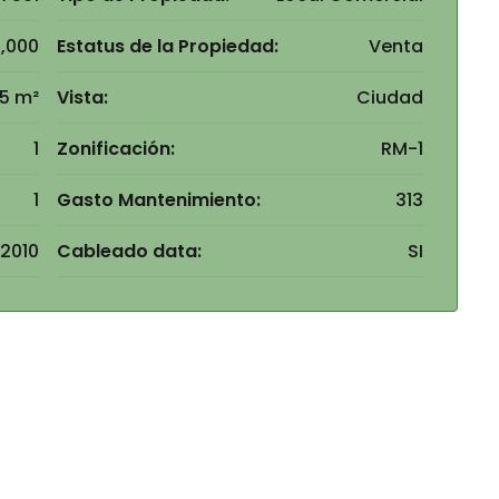
,000
Estatus de la Propiedad:
Venta
5 m²
Vista:
Ciudad
1
Zonificación:
RM-1
1
Gasto Mantenimiento:
313
2010
Cableado data:
SI