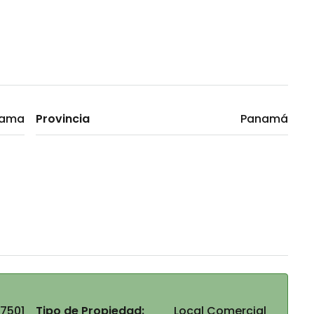
nama
Provincia
Panamá
7501
Tipo de Propiedad:
Local Comercial