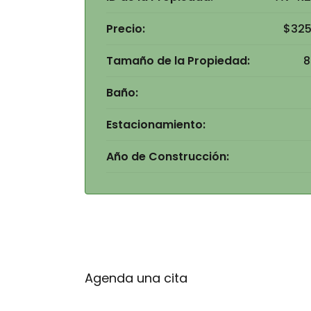
Precio:
$325
Tamaño de la Propiedad:
8
Baño:
Estacionamiento:
Año de Construcción:
Agenda una cita