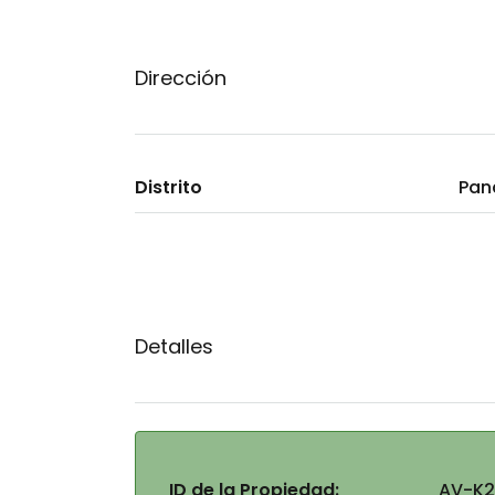
Dirección
Distrito
Pa
Detalles
ID de la Propiedad:
AV-K2