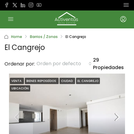
Home
Barrios / Zonas
El Cangrejo
El Cangrejo
29
Orden por defecto
Ordenar por:
Propiedades
VENTA
BIENES REPOSEÍDOS
CIUDAD
EL CANGREJO
UBICACIÓN