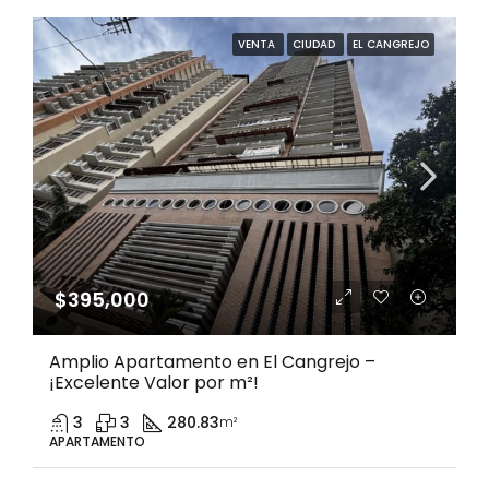
VENTA
CIUDAD
EL CANGREJO
$395,000
Amplio Apartamento en El Cangrejo –
¡Excelente Valor por m²!
3
3
280.83
m²
APARTAMENTO