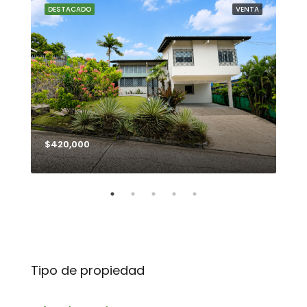
NTA
DESTACADO
VENTA
DE
$420,000
$99
Tipo de propiedad