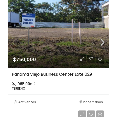
$750,000
Panama Viejo Business Center Lote 029
985.00
m2
TERRENO
Activentas
hace 2 años
$5,000
$5,000