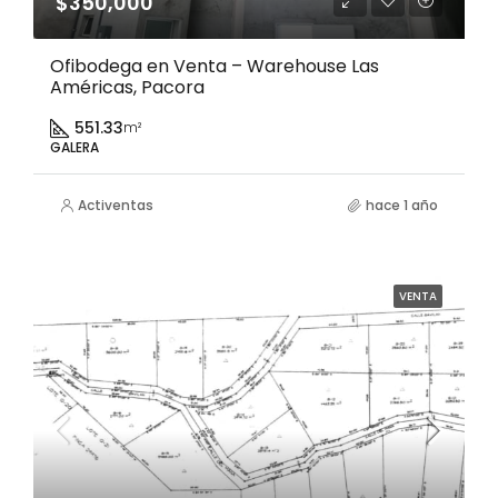
$350,000
Ofibodega en Venta – Warehouse Las
Américas, Pacora
551.33
m²
GALERA
Activentas
hace 1 año
VENTA