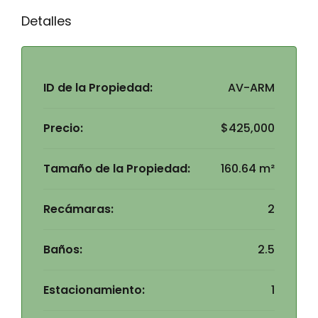
Detalles
ID de la Propiedad:
AV-ARM
Precio:
$425,000
Tamaño de la Propiedad:
160.64 m²
Recámaras:
2
Baños:
2.5
Estacionamiento:
1