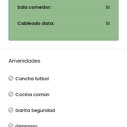
Sala comedor:
Si
Cableado data:
SI
Amenidades
Cancha futbol
Cocina común
Garita Seguridad
Gimnasio