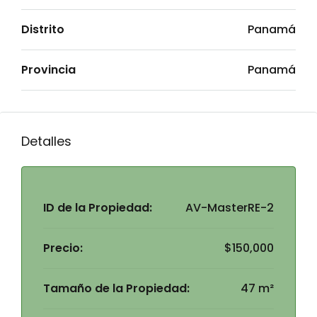
Distrito
Panamá
Provincia
Panamá
Detalles
ID de la Propiedad:
AV-MasterRE-2
Precio:
$150,000
Tamaño de la Propiedad:
47 m²