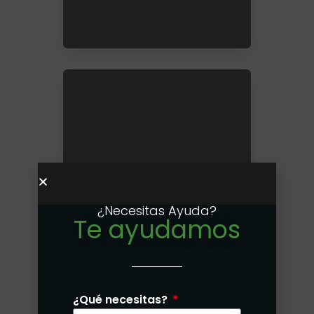
Costa del Este
Santa María
¿Necesitas Ayuda?
Costa Sur
Te ayudamos
Ver más...
¿Qué necesitas?