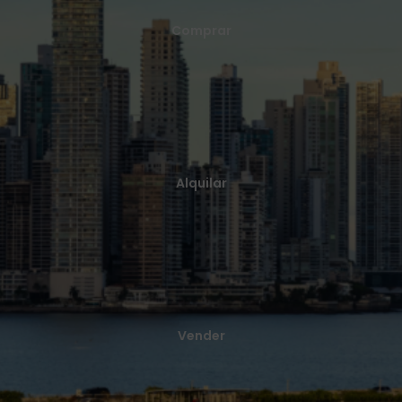
Comprar una casa es una de las decisiones más importantes que
Comprar
tomarás en tu vida.
Ver más
Alquilar
Brindamos una profunda experiencia y conocimiento en bienes
Alquilar
raíces estamos a tu lado en todo el proceso.
Ver más
Vender
Lleva tus activos al mercado con una estrategia de marketing
Vender
creativa y diferencial.
Ver más