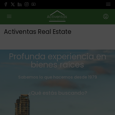
Activentas Real Estate
Profunda experiencia en
bienes raíces
Sabemos lo que hacemos desde 1979
¿Qué estás buscando?
Comprar