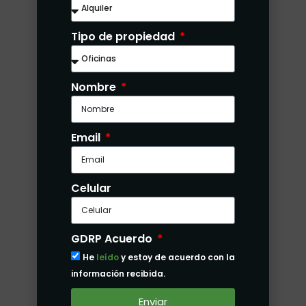
Tipo de propiedad
Nombre
Email
El Dorado
Dos Mares
La Alameda
Celular
Edison Park
Ver más...
GDRP Acuerdo
He
leído
y estoy de acuerdo con la
información recibida.
Enviar