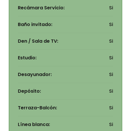
Recámara Servicio:
Si
Baño invitado:
Si
Den / Sala de TV:
Si
Estudio:
Si
Desayunador:
Si
Depósito:
Si
Terraza-Balcón:
Si
Línea blanca:
Si