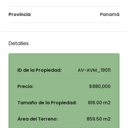
Provincia
Panamá
Detalles
ID de la Propiedad:
AV-AVM_19011
Precio:
$880,000
Tamaño de la Propiedad:
819.00 m2
Área del Terreno:
859.50 m2