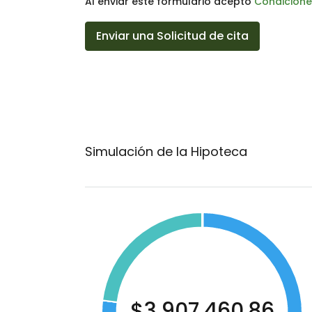
Al enviar este formulario acepto
Condicione
Enviar una Solicitud de cita
Simulación de la Hipoteca
$3,907,460.86