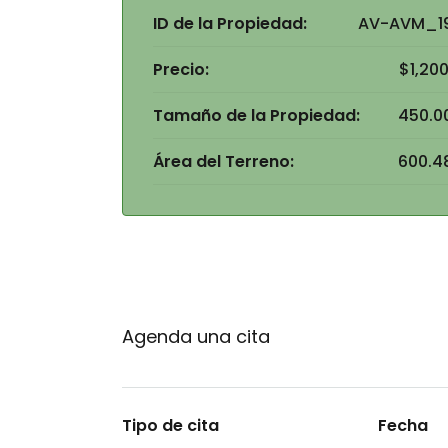
ID de la Propiedad:
AV-AVM_1
Precio:
$1,20
Tamaño de la Propiedad:
450.0
Área del Terreno:
600.4
Agenda una cita
Tipo de cita
Fecha