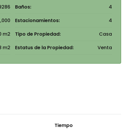
9286
Baños:
4
0,000
Estacionamientos:
4
0 m2
Tipo de Propiedad:
Casa
8 m2
Estatus de la Propiedad:
Venta
Tiempo