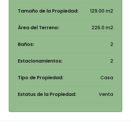
Tamaño de la Propiedad:
129.00 m2
Área del Terreno:
226.0 m2
Baños:
2
Estacionamientos:
2
Tipo de Propiedad:
Casa
Estatus de la Propiedad:
Venta