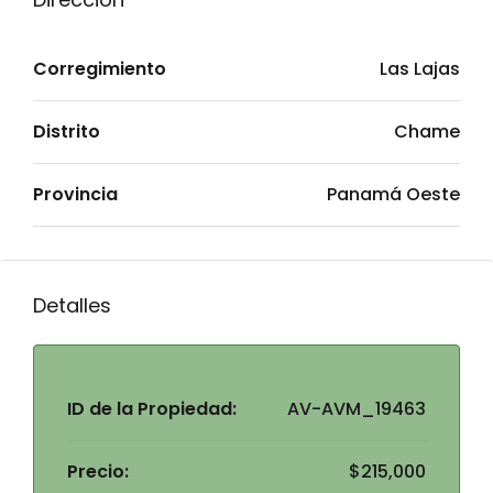
Corregimiento
Las Lajas
Distrito
Chame
Provincia
Panamá Oeste
Detalles
ID de la Propiedad:
AV-AVM_19463
Precio:
$215,000