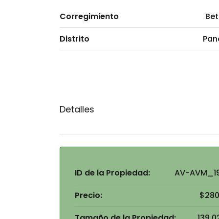
Corregimiento
Bet
Distrito
Pa
Detalles
ID de la Propiedad:
AV-AVM_1
Precio:
$280
Tamaño de la Propiedad:
139.0