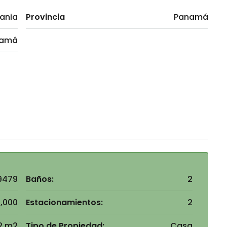
ania
Provincia
Panamá
namá
9479
Baños:
2
,000
Estacionamientos:
2
2 m2
Tipo de Propiedad:
Casa