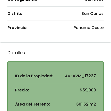
Distrito
San Carlos
Provincia
Panamá Oeste
Detalles
ID de la Propiedad:
AV-AVM_17237
Precio:
$59,000
Área del Terreno:
601.52 m2