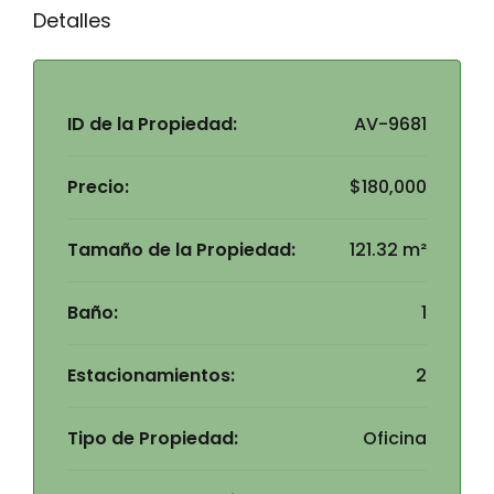
Detalles
ID de la Propiedad:
AV-9681
Precio:
$180,000
Tamaño de la Propiedad:
121.32 m²
Baño:
1
Estacionamientos:
2
Tipo de Propiedad:
Oficina