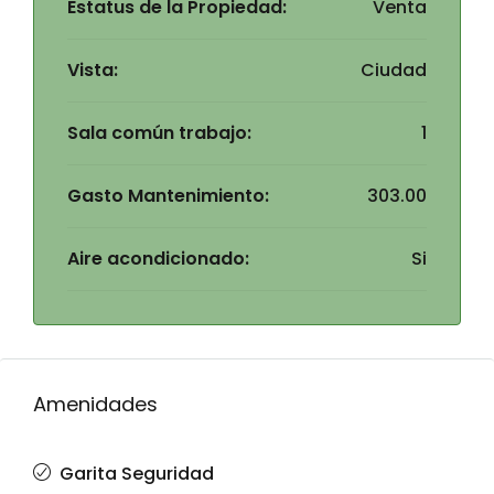
Estatus de la Propiedad:
Venta
Vista:
Ciudad
Sala común trabajo:
1
Gasto Mantenimiento:
303.00
Aire acondicionado:
Si
Amenidades
Garita Seguridad