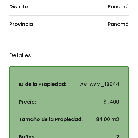
Distrito
Panamá
Provincia
Panamá
Detalles
ID de la Propiedad:
AV-AVM_19944
Precio:
$1,400
Tamaño de la Propiedad:
84.00 m2
Baños:
2