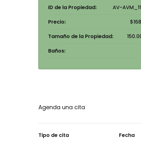
ID de la Propiedad:
AV-AVM_1
Precio:
$168
Tamaño de la Propiedad:
150.0
Baños:
Agenda una cita
Tipo de cita
Fecha