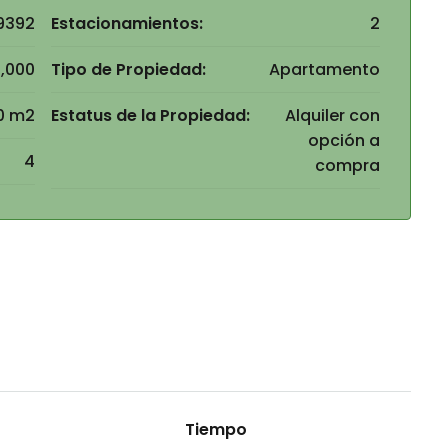
9392
Estacionamientos:
2
,000
Tipo de Propiedad:
Apartamento
0 m2
Estatus de la Propiedad:
Alquiler con
opción a
4
compra
Tiempo