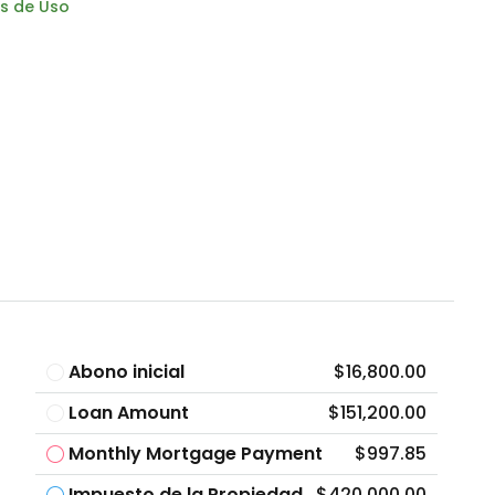
s de Uso
Abono inicial
$16,800.00
Loan Amount
$151,200.00
Monthly Mortgage Payment
$997.85
Impuesto de la Propiedad
$420,000.00