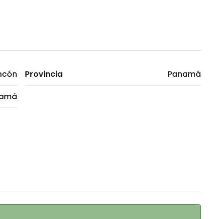
ncón
Provincia
Panamá
namá