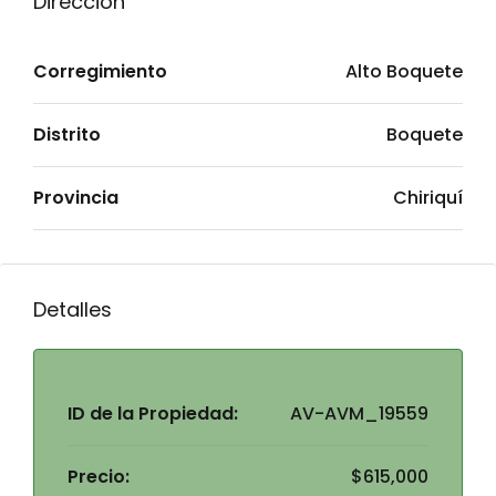
Dirección
Corregimiento
Alto Boquete
Distrito
Boquete
Provincia
Chiriquí
Detalles
ID de la Propiedad:
AV-AVM_19559
Precio:
$615,000