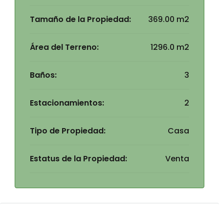
Tamaño de la Propiedad:
369.00 m2
Área del Terreno:
1296.0 m2
Baños:
3
Estacionamientos:
2
Tipo de Propiedad:
Casa
Estatus de la Propiedad:
Venta