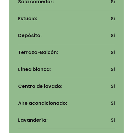
Sala comedor:
Si
Estudio:
Si
Depósito:
Si
Terraza-Balcón:
Si
Línea blanca:
Si
Centro de lavado:
Si
Aire acondicionado:
Si
Lavandería:
Si