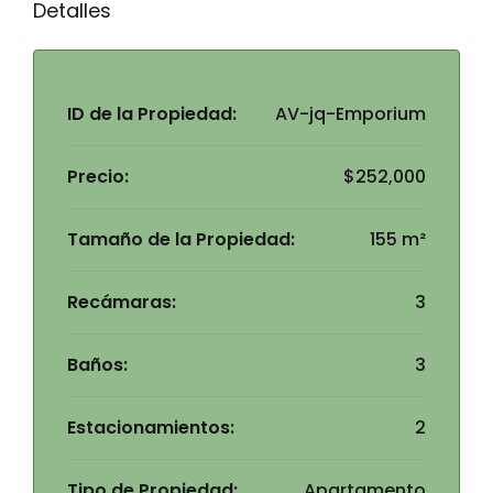
Detalles
ID de la Propiedad:
AV-jq-Emporium
Precio:
$252,000
Tamaño de la Propiedad:
155 m²
Recámaras:
3
Baños:
3
Estacionamientos:
2
Tipo de Propiedad:
Apartamento