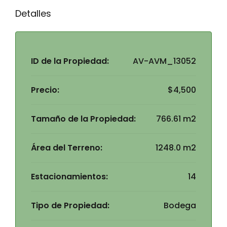
Detalles
ID de la Propiedad:
AV-AVM_13052
Precio:
$4,500
Tamaño de la Propiedad:
766.61 m2
Área del Terreno:
1248.0 m2
Estacionamientos:
14
Tipo de Propiedad:
Bodega