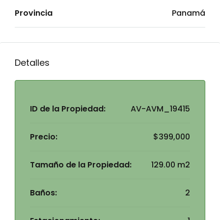
Provincia
Panamá
Detalles
ID de la Propiedad:
AV-AVM_19415
Precio:
$399,000
Tamaño de la Propiedad:
129.00 m2
Baños:
2