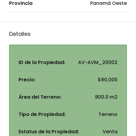
Provincia
Panamá Oeste
Detalles
ID de la Propiedad:
AV-AVM_20002
Precio:
$80,000
Área del Terreno:
800.0 m2
Tipo de Propiedad:
Terreno
Estatus de la Propiedad:
Venta