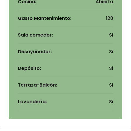
Cocina:
Abierta
Gasto Mantenimiento:
120
Sala comedor:
Si
Desayunador:
Si
Depósito:
Si
Terraza-Balcón:
Si
Lavandería:
Si