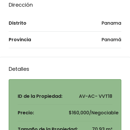
Dirección
Distrito
Panama
Provincia
Panamá
Detalles
ID de la Propiedad:
AV-AC- VVT18
Precio:
$160,000/Negociable
Tamaño de la Propiedad:
70.93 m²