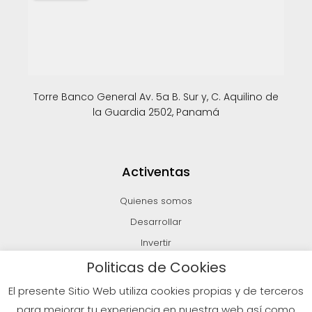
Torre Banco General Av. 5a B. Sur y, C. Aquilino de
la Guardia 2502, Panamá
Activentas
Quienes somos
Desarrollar
Invertir
Vender
Politicas de Cookies
Blog
El presente Sitio Web utiliza cookies propias y de terceros
para mejorar tu experiencia en nuestra web así como