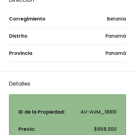
Corregimiento
Betania
Distrito
Panamá
Provincia
Panamá
Detalles
ID de la Propiedad:
AV-AVM_18810
Precio:
$658,000