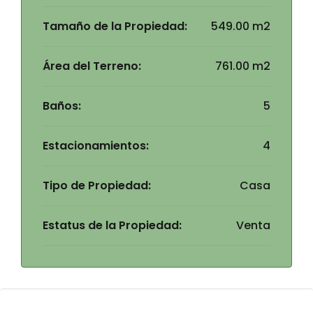
Tamaño de la Propiedad:
549.00 m2
Área del Terreno:
761.00 m2
Baños:
5
Estacionamientos:
4
Tipo de Propiedad:
Casa
Estatus de la Propiedad:
Venta