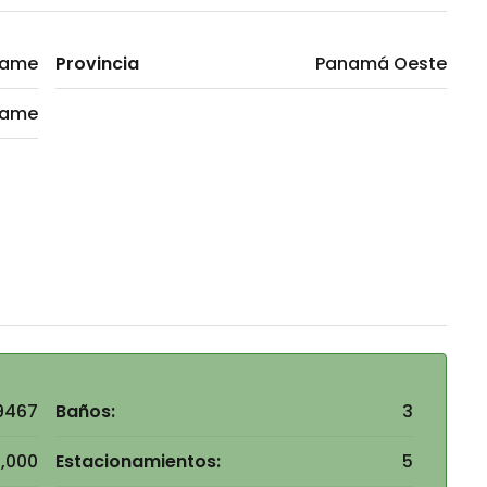
hame
Provincia
Panamá Oeste
ame
9467
Baños:
3
,000
Estacionamientos:
5