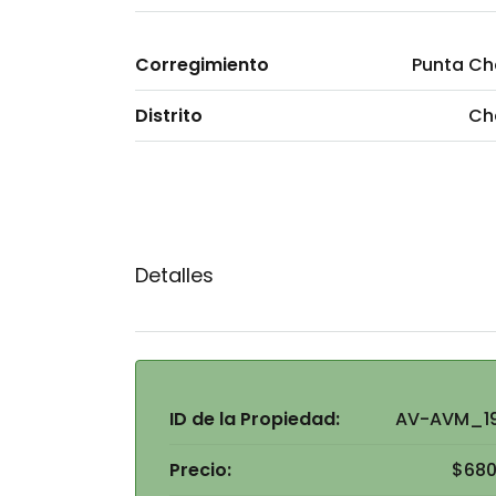
Corregimiento
Punta C
Distrito
Ch
Detalles
ID de la Propiedad:
AV-AVM_1
Precio:
$680