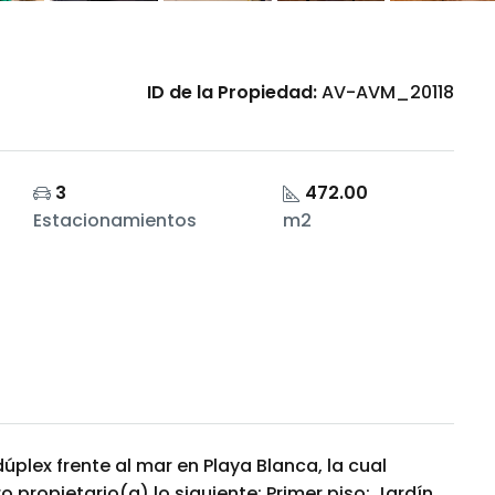
ID de la Propiedad:
AV-AVM_20118
3
472.00
Estacionamientos
m2
plex frente al mar en Playa Blanca, la cual
 propietario(a) lo siguiente: Primer piso: Jardín,