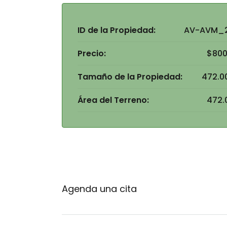
ID de la Propiedad:
AV-AVM_2
Precio:
$800
Tamaño de la Propiedad:
472.0
Área del Terreno:
472.
Agenda una cita