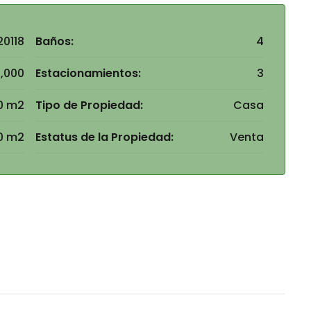
0118
Baños:
4
,000
Estacionamientos:
3
0 m2
Tipo de Propiedad:
Casa
0 m2
Estatus de la Propiedad:
Venta