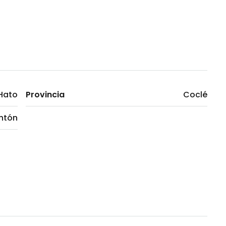
Hato
Provincia
Coclé
ntón