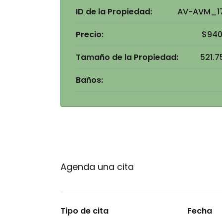
ID de la Propiedad:
AV-AVM_1
Precio:
$940
Tamaño de la Propiedad:
521.7
Baños:
Agenda una cita
Tipo de cita
Fecha