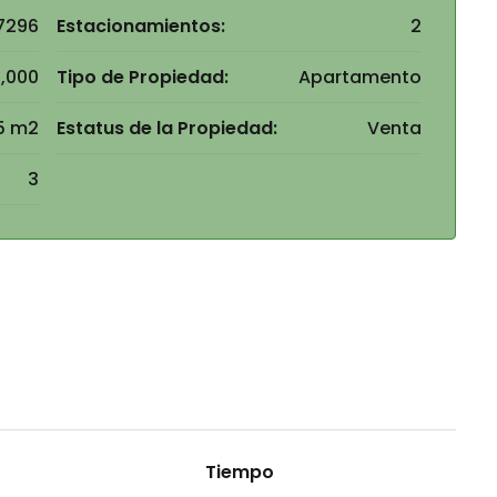
7296
Estacionamientos:
2
,000
Tipo de Propiedad:
Apartamento
5 m2
Estatus de la Propiedad:
Venta
3
Tiempo