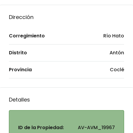
Dirección
Corregimiento
Río Hato
Distrito
Antón
Provincia
Coclé
Detalles
ID de la Propiedad:
AV-AVM_19967