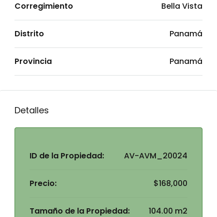
Corregimiento
Bella Vista
Distrito
Panamá
Provincia
Panamá
Detalles
ID de la Propiedad:
AV-AVM_20024
Precio:
$168,000
Tamaño de la Propiedad:
104.00 m2