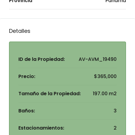
Provincia
Panamá
Detalles
ID de la Propiedad:
AV-AVM_19490
Precio:
$365,000
Tamaño de la Propiedad:
197.00 m2
Baños:
3
Estacionamientos:
2