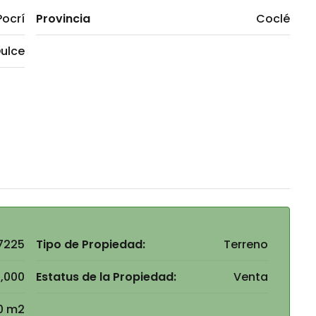
Pocrí
Provincia
Coclé
ulce
7225
Tipo de Propiedad:
Terreno
,000
Estatus de la Propiedad:
Venta
0 m2