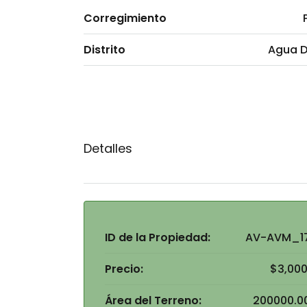
Corregimiento
Distrito
Agua D
Detalles
ID de la Propiedad:
AV-AVM_1
Precio:
$3,000
Área del Terreno:
200000.0