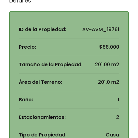
Detalles
ID de la Propiedad:
AV-AVM_19761
Precio:
$88,000
Tamaño de la Propiedad:
201.00 m2
Área del Terreno:
201.0 m2
Baño:
1
Estacionamientos:
2
Tipo de Propiedad:
Casa