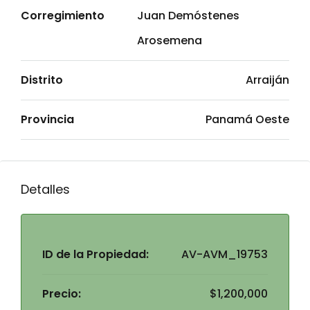
Corregimiento
Juan Demóstenes
Arosemena
Distrito
Arraiján
Provincia
Panamá Oeste
Detalles
ID de la Propiedad:
AV-AVM_19753
Precio:
$1,200,000