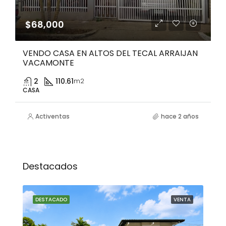
$68,000
VENDO CASA EN ALTOS DEL TECAL ARRAIJAN
VACAMONTE
2
110.61
m2
CASA
Activentas
hace 2 años
Destacados
NTA
DESTACADO
VENTA
DE