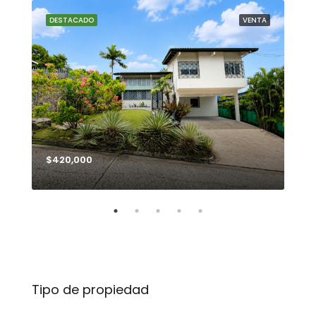
NTA
DESTACADO
VENTA
DE
$420,000
$99
Tipo de propiedad