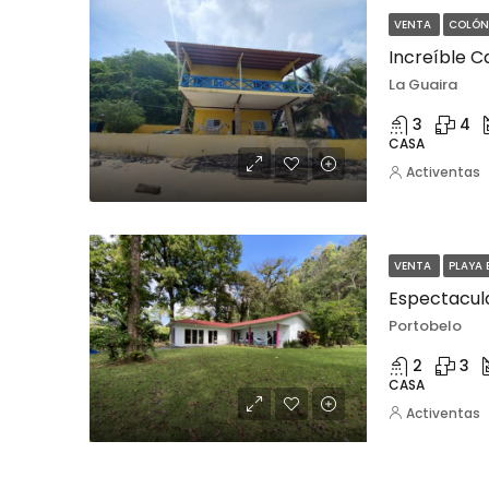
VENTA
COLÓ
La Guaira
3
4
CASA
Activentas
VENTA
PLAYA 
Portobelo
2
3
CASA
Activentas