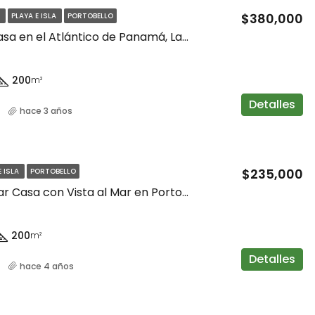
$380,000
N
PLAYA E ISLA
PORTOBELLO
Increíble Casa en el Atlántico de Panamá, La Guaira
200
m²
Detalles
hace 3 años
$235,000
E ISLA
PORTOBELLO
Espectacular Casa con Vista al Mar en Portobelo
200
m²
Detalles
hace 4 años