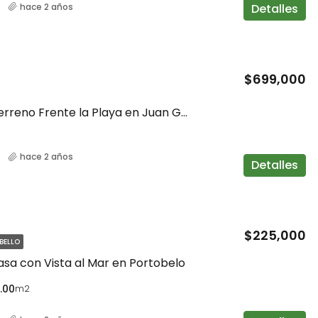
Detalles
hace 2 años
$140,000
$699,000
Se Vende Terreno Frente la Playa en Juan Gallego
hace 2 años
Detalles
$225,000
BELLO
sa con Vista al Mar en Portobelo
.00
m2