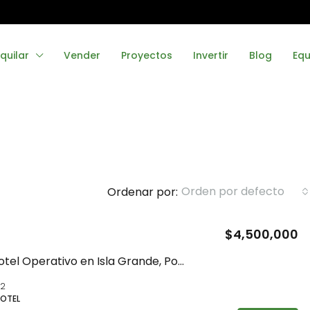
quilar
Vender
Proyectos
Invertir
Blog
Equ
Orden por defecto
Ordenar por:
$4,500,000
DESTACADO
Se Vende Hotel Operativo en Isla Grande, Portobelo
2
HOTEL