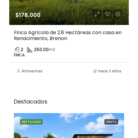
$178,000
Finca Agrícola de 2.8 Hectáreas con casa en
Renacimiento, Brenon
2
250.00
m2
FINCA
Activentas
hace 2 años
Destacados
NTA
DESTACADO
VENTA
DE