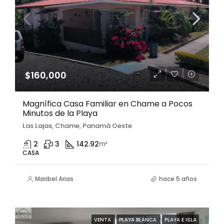
$160,000
Magnífica Casa Familiar en Chame a Pocos
Minutos de la Playa
Las Lajas, Chame, Panamá Oeste
2
3
142.92
m²
CASA
Maribel Arias
hace 5 años
VENTA
PLAYA BLANCA
PLAYA E ISLA