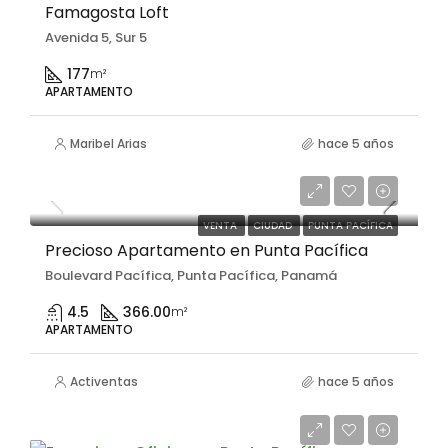
Famagosta Loft
Avenida 5, Sur 5
177
m²
APARTAMENTO
Maribel Arias
hace 5 años
$677,100
VENTA
CIUDAD
PUNTA PACÍFICA
Precioso Apartamento en Punta Pacífica
Boulevard Pacífica, Punta Pacífica, Panamá
4.5
366.00
m²
APARTAMENTO
Activentas
hace 5 años
$395,000