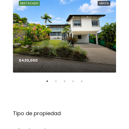
NTA
DESTACADO
VENTA
DE
$420,000
$99
Tipo de propiedad