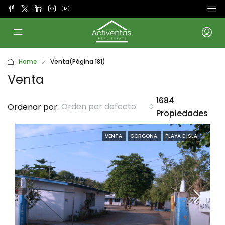
Home
Venta
(Página 181)
Venta
1684
Orden por defecto
Ordenar por:
Propiedades
VENTA
GORGONA
PLAYA E ISLA