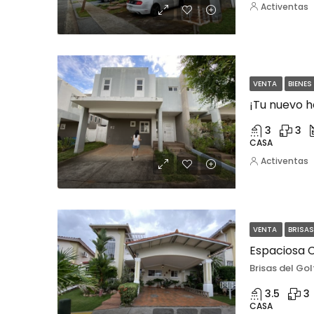
Activentas
VENTA
BIENES
3
3
CASA
Activentas
VENTA
BRISAS
Espaciosa C
Brisas del Gol
3.5
3
CASA