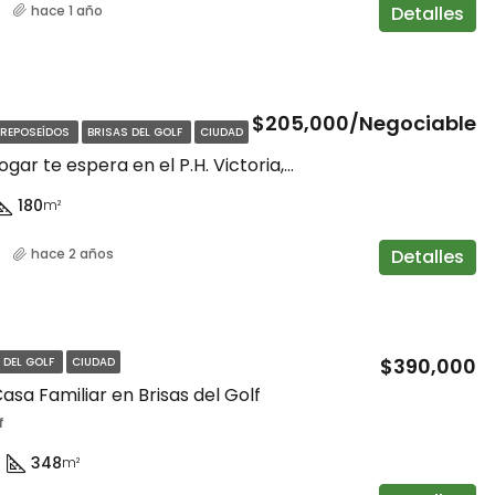
Detalles
hace 1 año
$140,000
$205,000/Negociable
 REPOSEÍDOS
BRISAS DEL GOLF
CIUDAD
¡Tu nuevo hogar te espera en el P.H. Victoria, Brisas del Norte!
180
m²
Detalles
hace 2 años
$390,000
 DEL GOLF
CIUDAD
asa Familiar en Brisas del Golf
f
348
m²