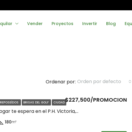
quilar
Vender
Proyectos
Invertir
Blog
Equ
Orden por defecto
Ordenar por:
$227,500/PROMOCION
 REPOSEÍDOS
BRISAS DEL GOLF
CIUDAD
DESTACADO
¡Tu nuevo hogar te espera en el P.H. Victoria, Brisas del Norte!
180
m²