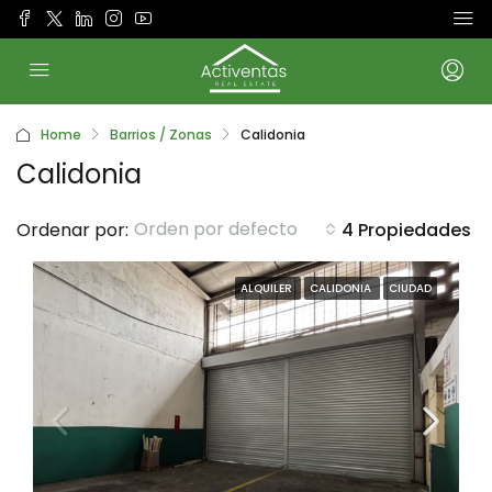
Home
Barrios / Zonas
Calidonia
Calidonia
Orden por defecto
Ordenar por:
4 Propiedades
ALQUILER
CALIDONIA
CIUDAD