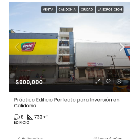
VENTA
CALIDONIA
CIUDAD
LA EXPOSICION
$900,000
Práctico Edificio Perfecto para Inversión en
Calidonia
8
732
m²
EDIFICIO
Activentas
hace 4 años