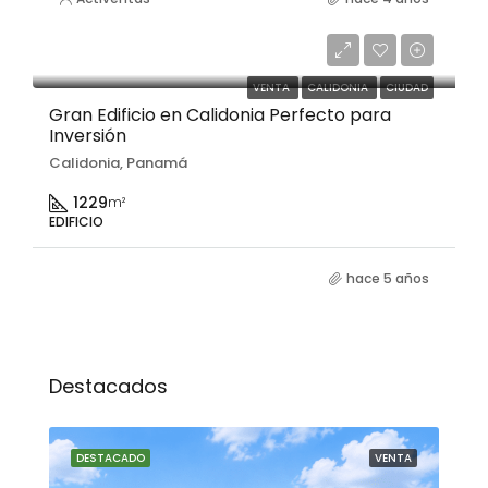
$650,000
VENTA
CALIDONIA
CIUDAD
Gran Edificio en Calidonia Perfecto para
Inversión
Calidonia, Panamá
1229
m²
EDIFICIO
hace 5 años
Destacados
NTA
DESTACADO
VENTA
DE