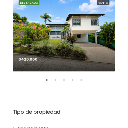
NTA
DESTACADO
VENTA
DE
$420,000
$99
Tipo de propiedad