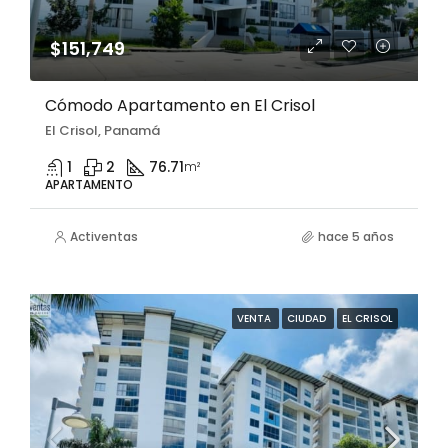
$151,749
Cómodo Apartamento en El Crisol
El Crisol, Panamá
1
2
76.71
m²
APARTAMENTO
Activentas
hace 5 años
VENTA
CIUDAD
EL CRISOL