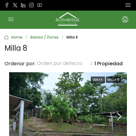
Home
Barrios / Zonas
Milla 8
Milla 8
Orden por defecto
Ordenar por:
1 Propiedad
VENTA
MILLA 8