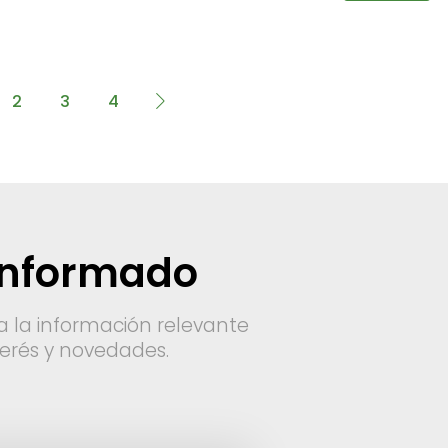
2
3
4
informado
a la información relevante
nterés y novedades.