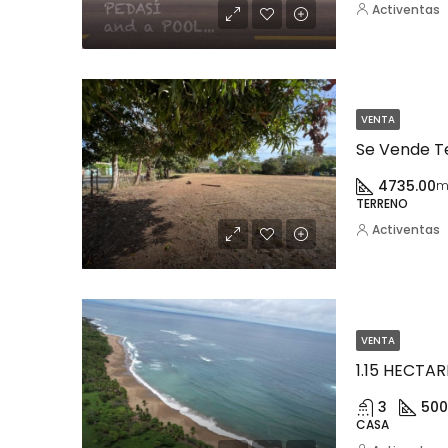
Activentas
VENTA
Se Vende T
4735.00
m
TERRENO
Activentas
VENTA
3
500
CASA