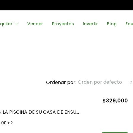
quilar
Vender
Proyectos
Invertir
Blog
Equ
Orden por defecto
Ordenar por:
$329,000
DESTACADO
RELÁJESE EN LA PISCINA DE SU CASA DE ENSUEÑO, EN PEDASÍ
.00
m2