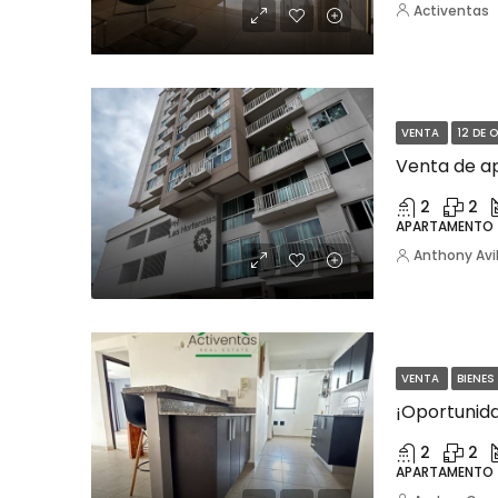
Activentas
VENTA
12 DE 
Venta de a
2
2
APARTAMENTO
Anthony Avi
VENTA
BIENES
2
2
APARTAMENTO