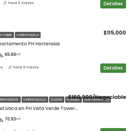
Detalles
hace 5 meses
$140,000
$115,000
OCTUBRE
CARRASQUILLA
partamento PH Hortensias
65.66
m²
Detalles
la
hace 9 meses
$160,000/Negociable
 REPOSEÍDOS
CARRASQUILLA
CIUDAD
PANAMA
SAN FRANCISCO
¡Oportunidad única en PH Vista Verde Tower, San Francisco, Carrasquilla!
70.93
m²