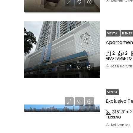
Andrea Co
VENTA
BIENES
2
2
APARTAMENTO
José Bolivar
VENTA
3151.31
m2
TERRENO
Activentas