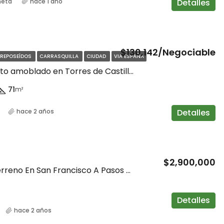
Detalles
meta
hace 1 año
$130,142/Negociable
 REPOSEÍDOS
CARRASQUILLA
CIUDAD
VIA ESPAÑA
Apartamento amoblado en Torres de Castilla, Via España
71
m²
Detalles
hace 2 años
$2,900,000
Exclusivo Terreno En San Francisco A Pasos Del Parque Omar
Detalles
hace 2 años