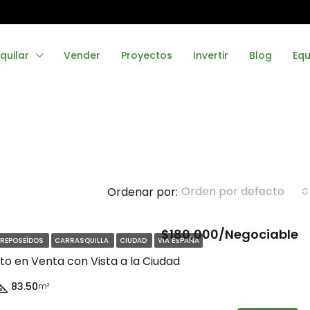
quilar
Vender
Proyectos
Invertir
Blog
Equ
Orden por defecto
Ordenar por:
$180,000/Negociable
 REPOSEÍDOS
CARRASQUILLA
CIUDAD
VIA ESPAÑA
DESTACADO
o en Venta con Vista a la Ciudad
83.50
m²