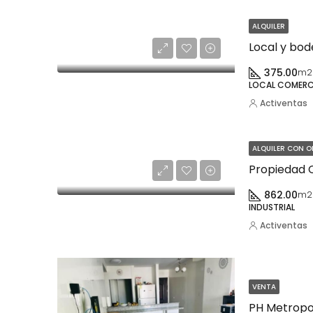
ALQUILER
Local y bod
375.00
m2
LOCAL COMERC
Activentas
ALQUILER CON 
Propiedad 
862.00
m2
INDUSTRIAL
Activentas
VENTA
PH Metropol